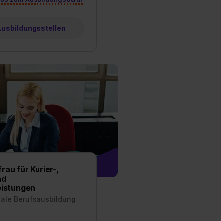
est du durch Klick auf
 Ausbildungsstellen
au für Kurier-,
nd
eistungen
uale Berufsausbildung