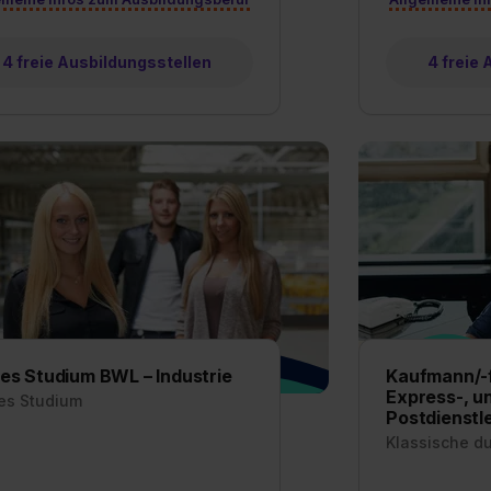
widerrufen. Weitere Informationen zu den einzelnen Cookies find
formationen:
Datenschutzerklärung
,
Impressum
.
4 freie Ausbildungsstellen
4 freie
es Studium BWL – Industrie
Kaufmann/-fr
Express-, u
es Studium
Postdienstl
Klassische d