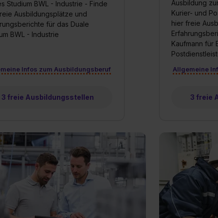
Ausbildung zu
s Studium BWL - Industrie - Finde
Kurier- und Po
freie Ausbildungsplätze und
hier freie Aus
rungsberichte für das Duale
Erfahrungsberi
um BWL - Industrie
Kaufmann für E
Postdienstlei
emeine Infos zum Ausbildungsberuf
Allgemeine In
3 freie Ausbildungsstellen
3 freie