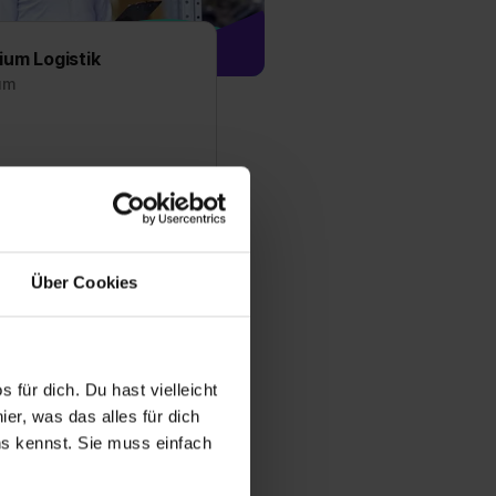
ium Logistik
um
 Logistik - Finde hier
ungsplätze und
chte für das Duale
ik
Über Cookies
fos zum Ausbildungsberuf
 für dich. Du hast vielleicht
er, was das alles für dich
 Ausbildungsstellen
uns kennst. Sie muss einfach