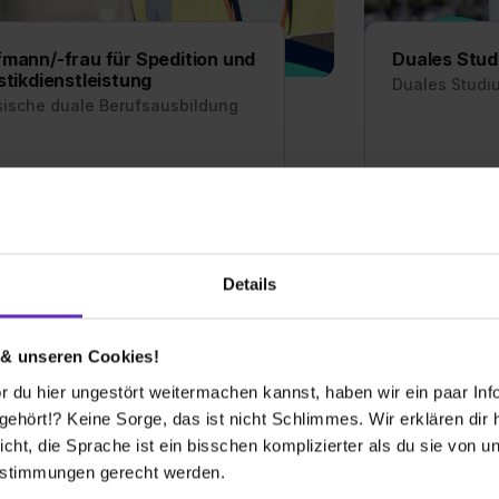
mann/-frau für Spedition und
Duales Stud
stikdienstleistung
Duales Studi
sische duale Berufsausbildung
Duales Studium
ildung zum Speditionskaufmann –
freie Ausbild
 hier freie Ausbildungsplätze und
Erfahrungsberi
rungsberichte für den Beruf als
Studium Logist
itionskaufmann
Details
 & unseren Cookies!
emeine Infos zum Ausbildungsberuf
Allgemeine In
 du hier ungestört weitermachen kannst, haben wir ein paar Infos
hört!? Keine Sorge, das ist nicht Schlimmes. Wir erklären dir hi
13 freie Ausbildungsstellen
12 freie
icht, die Sprache ist ein bisschen komplizierter als du sie von 
estimmungen gerecht werden.