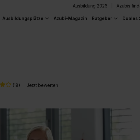
Ausbildung 2026
Azubis fin
Ausbildungsplätze
Azubi-Magazin
Ratgeber
Duales 
(18)
Jetzt bewerten
) was Cooles zu sehen!
) was Cooles zu sehen!
) was Cooles zu sehen!
) was Cooles zu sehen!